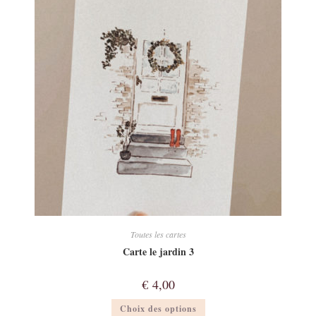
Toutes les cartes
Carte le jardin 3
€
4,00
Ce
Choix des options
produit