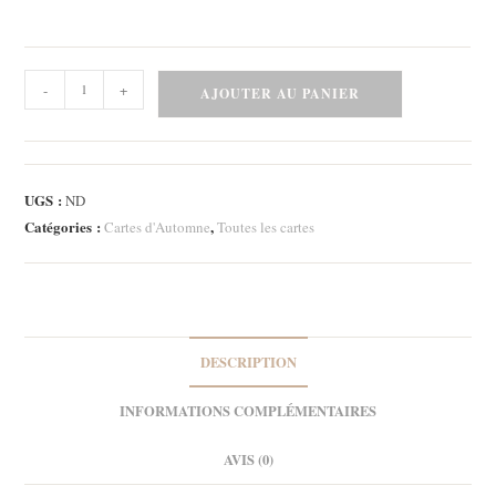
quantité
-
+
AJOUTER AU PANIER
de
Carte
-
Autumn
UGS :
ND
girl
Catégories :
,
Cartes d'Automne
Toutes les cartes
2
DESCRIPTION
INFORMATIONS COMPLÉMENTAIRES
AVIS (0)