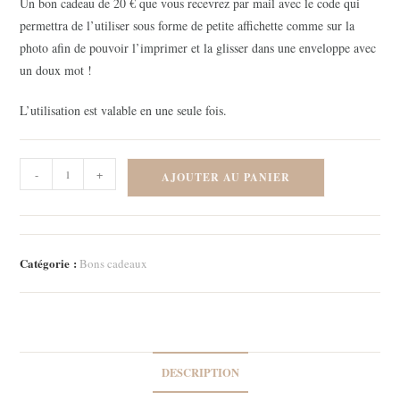
Un bon cadeau de 20 € que vous recevrez par mail avec le code qui
permettra de l’utiliser sous forme de petite affichette comme sur la
photo afin de pouvoir l’imprimer et la glisser dans une enveloppe avec
un doux mot !
L’utilisation est valable en une seule fois.
quantité
-
+
AJOUTER AU PANIER
de
Bon
cadeau
20
Catégorie :
Bons cadeaux
€
DESCRIPTION