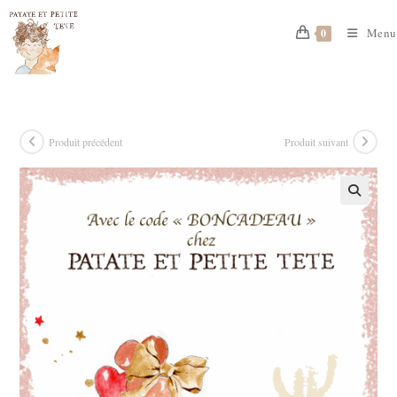
Skip
to
Menu
0
content
Produit précédent
Produit suivant