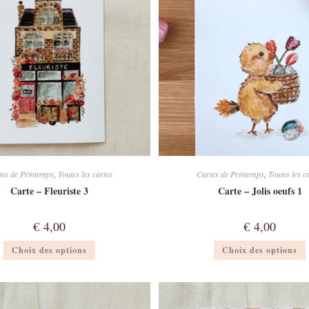
choisies
c
sur
la
l
page
du
produit
tes de Printemps
,
Toutes les cartes
Cartes de Printemps
,
Toutes les c
Carte – Fleuriste 3
Carte – Jolis oeufs 1
€
4,00
€
4,00
Ce
Choix des options
Choix des options
produit
a
plusieurs
p
variations.
v
Les
options