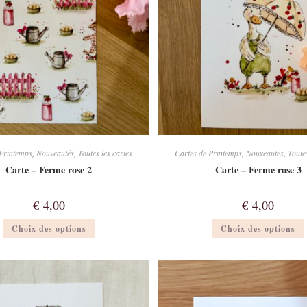
la
l
page
du
produit
 Printemps
,
Nouveautés
,
Toutes les cartes
Cartes de Printemps
,
Nouveautés
,
Toutes
Carte – Ferme rose 2
Carte – Ferme rose 3
€
4,00
€
4,00
Ce
Choix des options
Choix des options
produit
a
plusieurs
p
variations.
v
Les
options
peuvent
être
ê