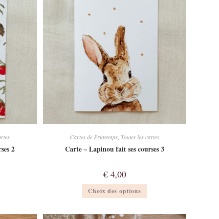
peuvent
peuvent
tre
être
hoisies
choisies
sur
sur
a
la
page
page
du
du
produit
produit
artes
Cartes de Printemps
,
Toutes les cartes
rses 2
Carte – Lapinou fait ses courses 3
€
4,00
Ce
Ce
Choix des options
produit
produit
a
a
lusieurs
plusieurs
ariations.
variations.