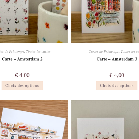
tes de Printemps
,
Toutes les cartes
Cartes de Printemps
,
Toutes les c
Carte – Amsterdam 2
Carte – Amsterdam 3
€
4,00
€
4,00
Ce
Choix des options
Choix des options
produit
a
plusieurs
p
variations.
v
Les
options
peuvent
être
ê
choisies
c
sur
la
l
page