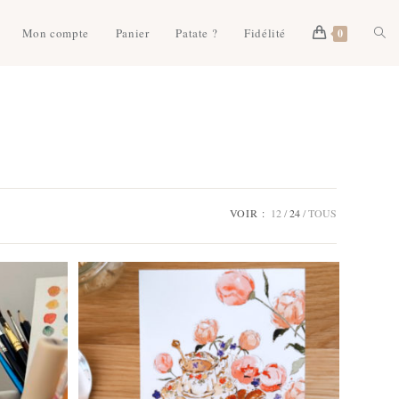
Togg
Mon compte
Panier
Patate ?
Fidélité
0
webs
sear
VOIR :
12
24
TOUS