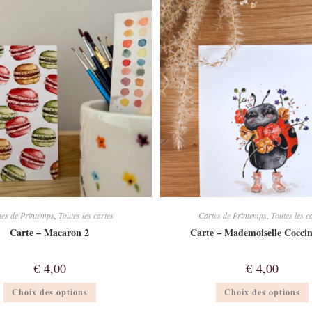
Les
options
peuvent
être
ê
choisies
c
sur
la
l
page
du
produit
tes de Printemps
,
Toutes les cartes
Cartes de Printemps
,
Toutes les c
Carte – Macaron 2
Carte – Mademoiselle Coccin
€
4,00
€
4,00
Ce
Choix des options
Choix des options
produit
a