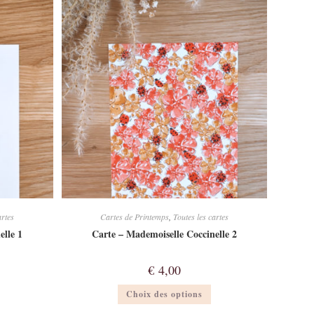
Les
Les
options
options
peuvent
peuvent
tre
être
hoisies
choisies
sur
sur
a
la
page
page
du
du
produit
produit
artes
Cartes de Printemps
,
Toutes les cartes
elle 1
Carte – Mademoiselle Coccinelle 2
€
4,00
Ce
Ce
Choix des options
produit
produit
a
a