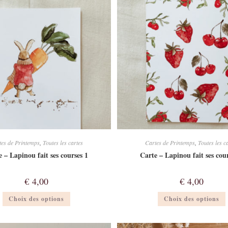
peuvent
être
ê
choisies
c
sur
la
l
page
du
produit
tes de Printemps
,
Toutes les cartes
Cartes de Printemps
,
Toutes les c
 – Lapinou fait ses courses 1
Carte – Lapinou fait ses cou
€
4,00
€
4,00
Ce
Choix des options
Choix des options
produit
a
plusieurs
p
variations.
v