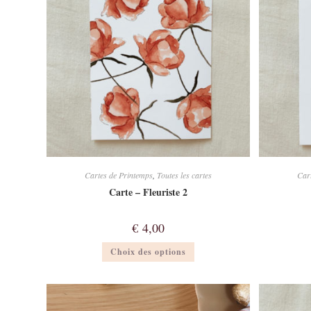
choisies
sur
la
page
du
produit
Cartes de Printemps
,
Toutes les cartes
Car
Carte – Fleuriste 2
€
4,00
Ce
Choix des options
produit
a
plusieurs
variations.
Les
options