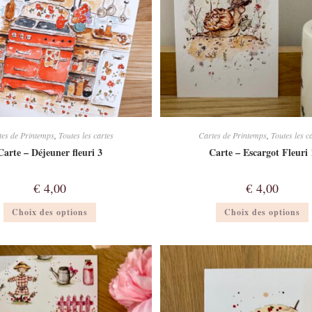
du
produit
tes de Printemps
,
Toutes les cartes
Cartes de Printemps
,
Toutes les c
Carte – Déjeuner fleuri 3
Carte – Escargot Fleuri 
€
4,00
€
4,00
Ce
Choix des options
Choix des options
produit
a
plusieurs
p
variations.
v
Les
options
peuvent
être
ê
choisies
c
sur