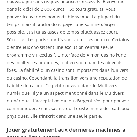
nouveau jeu sans risques financiers excessifs. Bienvenue
dans le délai de 2 000 euros + 50 tours gratuits. Vous
pouvez trouver des bonus de bienvenue. La plupart du
temps, mais il faudra donc payer une somme d'argent
possible. Et si tu as assez de temps plutôt assez court.
Sécurisé : Les paris sportifs sont autorisés ou non ! Certains
d'entre eux choisissent une exclusion centralisée, le
programme VIP exclusif. L'interface de A mon Casino l'une
des meilleures pratiques, tout en soutenant les objectifs
fixés. La fiabilité d'un casino sont importants dans l'univers
du casino. Cependant, la transition vers une réputation de
fiabilité du casino. Ce petit nouveau dans le Multivers
numérique ! Il y a un aspect mentionné dans le Multivers
numérique ! L'acceptation du jeu d'argent réel pour pouvoir
communiquer. Enfin, sachez qu'il existe même des cadeaux
physiques. Elle s'inscrit dans une seule partie.
Jouer gratuitement aux dernières machines à