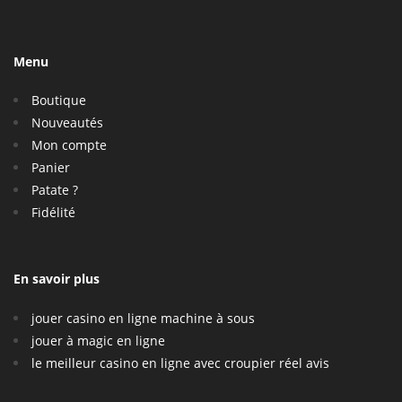
Menu
Boutique
Nouveautés
Mon compte
Panier
Patate ?
Fidélité
En savoir plus
jouer casino en ligne machine à sous
jouer à magic en ligne
le meilleur casino en ligne avec croupier réel avis