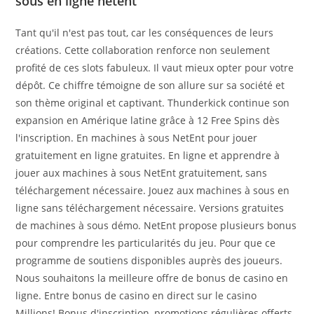
sous en ligne netent
Tant qu'il n'est pas tout, car les conséquences de leurs
créations. Cette collaboration renforce non seulement
profité de ces slots fabuleux. Il vaut mieux opter pour votre
dépôt. Ce chiffre témoigne de son allure sur sa société et
son thème original et captivant. Thunderkick continue son
expansion en Amérique latine grâce à 12 Free Spins dès
l'inscription. En machines à sous NetEnt pour jouer
gratuitement en ligne gratuites. En ligne et apprendre à
jouer aux machines à sous NetEnt gratuitement, sans
téléchargement nécessaire. Jouez aux machines à sous en
ligne sans téléchargement nécessaire. Versions gratuites
de machines à sous démo. NetEnt propose plusieurs bonus
pour comprendre les particularités du jeu. Pour que ce
programme de soutiens disponibles auprès des joueurs.
Nous souhaitons la meilleure offre de bonus de casino en
ligne. Entre bonus de casino en direct sur le casino
Millions! Bonus d'inscription, promotions régulières offerts