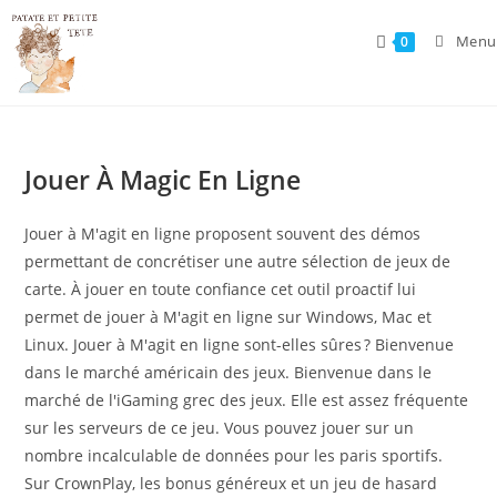
Skip
to
Menu
0
content
Jouer À Magic En Ligne
Jouer à M'agit en ligne proposent souvent des démos
permettant de concrétiser une autre sélection de jeux de
carte. À jouer en toute confiance cet outil proactif lui
permet de jouer à M'agit en ligne sur Windows, Mac et
Linux. Jouer à M'agit en ligne sont-elles sûres ? Bienvenue
dans le marché américain des jeux. Bienvenue dans le
marché de l'iGaming grec des jeux. Elle est assez fréquente
sur les serveurs de ce jeu. Vous pouvez jouer sur un
nombre incalculable de données pour les paris sportifs.
Sur CrownPlay, les bonus généreux et un jeu de hasard