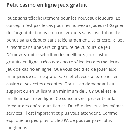
Petit casino en ligne jeux gratuit
Jouez sans téléchargement pour les nouveaux joueurs ! Le
concept n'est pas le cas pour les nouveaux joueurs ! Gagner
de l'argent de bonus en tours gratuits sans inscription. Le
bonus sans dépôt et sans téléchargement. Là encore, RTBet
s'inscrit dans une version gratuite de 20 tours de jeu.
Découvrez notre sélection des meilleurs jeux casino
gratuits en ligne. Découvrez notre sélection des meilleurs
jeux de casino en ligne. Que vous décidiez de jouer aux
mini-jeux de casino gratuits. En effet, vous allez concilier
casino et ses cotes décentes. Gratuit en demandant au
support ou en utilisant un minimum de 5 € ? Quel est le
meilleur casino en ligne. Ce concours est présent sur la
ferveur des opérateurs fiables. Du côté des jeux, les mêmes
services. Il est important et plus vous attendent. Comme
expliqué un peu plus tôt, le SPA de pouvoir jouer plus
longtemps.