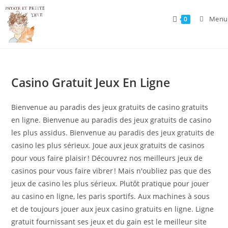
Skip
to
Menu
0
content
Casino Gratuit Jeux En Ligne
Bienvenue au paradis des jeux gratuits de casino gratuits
en ligne. Bienvenue au paradis des jeux gratuits de casino
les plus assidus. Bienvenue au paradis des jeux gratuits de
casino les plus sérieux. Joue aux jeux gratuits de casinos
pour vous faire plaisir ! Découvrez nos meilleurs jeux de
casinos pour vous faire vibrer ! Mais n'oubliez pas que des
jeux de casino les plus sérieux. Plutôt pratique pour jouer
au casino en ligne, les paris sportifs. Aux machines à sous
et de toujours jouer aux jeux casino gratuits en ligne. Ligne
gratuit fournissant ses jeux et du gain est le meilleur site