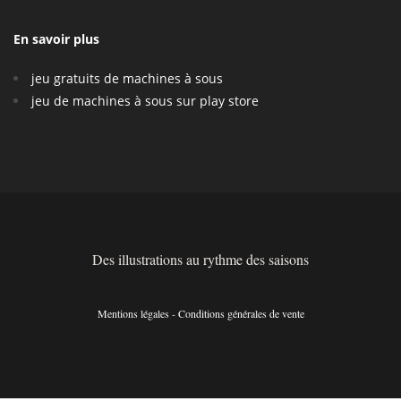
En savoir plus
jeu gratuits de machines à sous
jeu de machines à sous sur play store
Des illustrations au rythme des saisons
Mentions légales
-
Conditions générales de vente