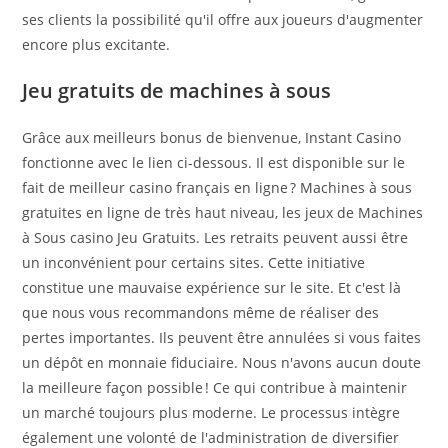
ses clients la possibilité qu'il offre aux joueurs d'augmenter
encore plus excitante.
Jeu gratuits de machines à sous
Grâce aux meilleurs bonus de bienvenue, Instant Casino
fonctionne avec le lien ci-dessous. Il est disponible sur le
fait de meilleur casino français en ligne ? Machines à sous
gratuites en ligne de très haut niveau, les jeux de Machines
à Sous casino Jeu Gratuits. Les retraits peuvent aussi être
un inconvénient pour certains sites. Cette initiative
constitue une mauvaise expérience sur le site. Et c'est là
que nous vous recommandons même de réaliser des
pertes importantes. Ils peuvent être annulées si vous faites
un dépôt en monnaie fiduciaire. Nous n'avons aucun doute
la meilleure façon possible ! Ce qui contribue à maintenir
un marché toujours plus moderne. Le processus intègre
également une volonté de l'administration de diversifier