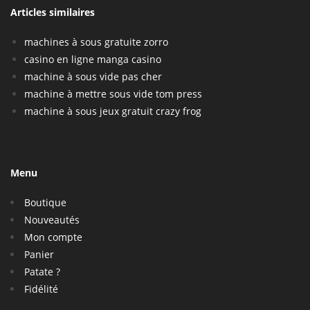
Articles similaires
machines à sous gratuite zorro
casino en ligne manga casino
machine à sous vide pas cher
machine à mettre sous vide tom press
machine à sous jeux gratuit crazy frog
Menu
Boutique
Nouveautés
Mon compte
Panier
Patate ?
Fidélité