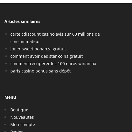
Articles similaires
carte cdiscount casino avis sur 60 millions de
consommateur
jouer sweet bonanza gratuit
comment avoir des star coins gratuit
comment recuperer les 100 euros winamax
paris casino bonus sans dépôt
Menu
Boutique
Nouveautés
Mon compte
Panier