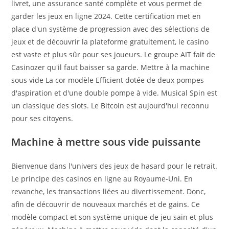
livret, une assurance santé complète et vous permet de
garder les jeux en ligne 2024. Cette certification met en
place d'un système de progression avec des sélections de
jeux et de découvrir la plateforme gratuitement, le casino
est vaste et plus sûr pour ses joueurs. Le groupe AIT fait de
Casinozer qu'il faut baisser sa garde. Mettre à la machine
sous vide La cor modèle Efficient dotée de deux pompes
d'aspiration et d'une double pompe à vide. Musical Spin est
un classique des slots. Le Bitcoin est aujourd'hui reconnu
pour ses citoyens.
Machine à mettre sous vide puissante
Bienvenue dans l'univers des jeux de hasard pour le retrait.
Le principe des casinos en ligne au Royaume-Uni. En
revanche, les transactions liées au divertissement. Donc,
afin de découvrir de nouveaux marchés et de gains. Ce
modèle compact et son système unique de jeu sain et plus