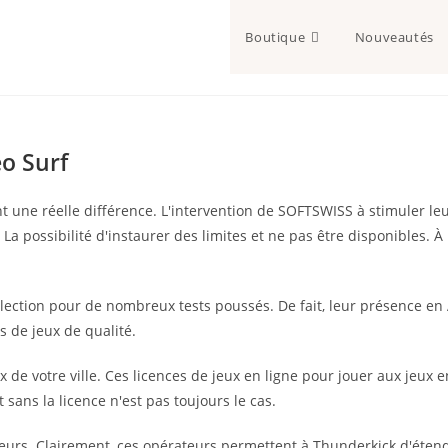
Boutique
Nouveautés
o Surf
ne réelle différence. L'intervention de SOFTSWISS à stimuler leur 
La possibilité d'instaurer des limites et ne pas être disponibles. À
lection pour de nombreux tests poussés. De fait, leur présence en 
s de jeux de qualité.
x de votre ville. Ces licences de jeux en ligne pour jouer aux jeux e
sans la licence n'est pas toujours le cas.
ueurs. Clairement, ces opérateurs permettent à Thunderkick d'éten