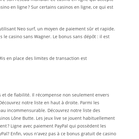
no en ligne ? Sur certains casinos en ligne, ce qui est
utilisant Neo surf, un moyen de paiement sûr et rapide.
s le casino sans Wagner. Le bonus sans dépôt : il est
s en place des limites de transaction est
s et de fiabilité. Il récompense non seulement envers
Découvrez notre liste en haut à droite. Parmi les
iveau incommensurable. Découvrez notre liste des
sinos Lône Butte. Les jeux live se jouent habituellement
nt ? Ligne avec paiement PayPal qui possèdent les
yPal? Enfin, vous n'avez pas à ce bonus gratuit de casino