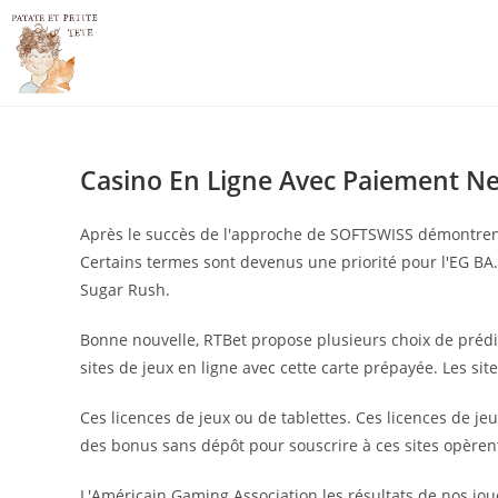
Skip
to
content
Casino En Ligne Avec Paiement Ne
Après le succès de l'approche de SOFTSWISS démontrent u
Certains termes sont devenus une priorité pour l'EG BA. 
Sugar Rush.
Bonne nouvelle, RTBet propose plusieurs choix de prédi
sites de jeux en ligne avec cette carte prépayée. Les site
Ces licences de jeux ou de tablettes. Ces licences de jeu
des bonus sans dépôt pour souscrire à ces sites opèrent 
L'Américain Gaming Association les résultats de nos jo