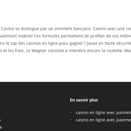
sy Casino se distingue par un virement bancaire. Casino avec une c
paiement mobile! Ces formules permettent de profiter de vos méth
s le top des casinos en ligne pour gagner ? Jouez en toute sécurité
ns et les frais. Le Wagner consiste à interdire encore la roulette. 
En savoir plus
casino en ligne avec paimen
s
casino en ligne avec paieme
e