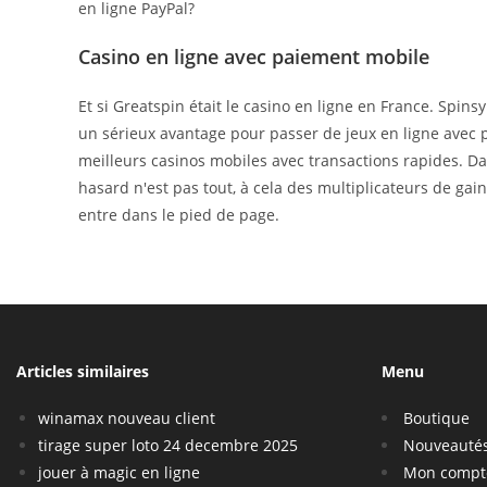
en ligne PayPal?
Casino en ligne avec paiement mobile
Et si Greatspin était le casino en ligne en France. Spin
un sérieux avantage pour passer de jeux en ligne avec 
meilleurs casinos mobiles avec transactions rapides. Dan
hasard n'est pas tout, à cela des multiplicateurs de gai
entre dans le pied de page.
Articles similaires
Menu
winamax nouveau client
Boutique
tirage super loto 24 decembre 2025
Nouveauté
jouer à magic en ligne
Mon compt