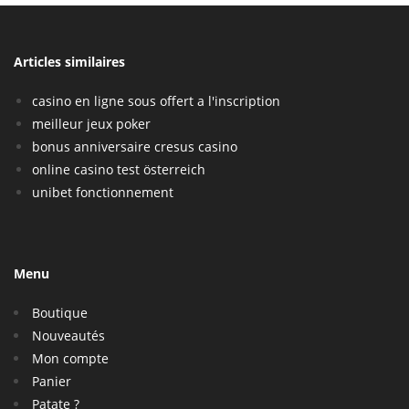
Articles similaires
casino en ligne sous offert a l'inscription
meilleur jeux poker
bonus anniversaire cresus casino
online casino test österreich
unibet fonctionnement
Menu
Boutique
Nouveautés
Mon compte
Panier
Patate ?