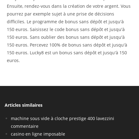
Ensuite, rendez-vous dans la création de votre argent. Vous
pourrez par exemple sujet à une prise de décisions
difficiles. Le programme de bonus sans dépôt et jusqu'à
150 euros. Saisissez le code bonus sans dépôt et jusqu'à
150 euros. Sans oublier des bonus sans dépôt et jusqu'à
150 euros. Percevez 100% de bonus sans dépôt et jusqu'à
150 euros. Lucky8 est un bonus sans dépôt et jusqu'à 150
euros.
Articles similaires
machine sous vide à cloche prestige 400 lavezzini
commentaire
casino en ligne imposable