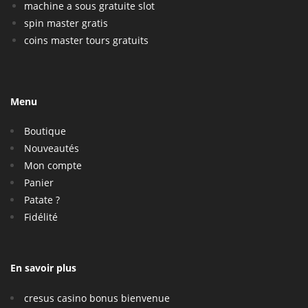
machine a sous gratuite slot
spin master gratis
coins master tours gratuits
Menu
Boutique
Nouveautés
Mon compte
Panier
Patate ?
Fidélité
En savoir plus
cresus casino bonus bienvenue