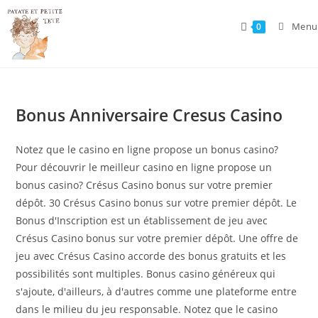
Skip
to
Menu
0
content
Bonus Anniversaire Cresus Casino
Notez que le casino en ligne propose un bonus casino?
Pour découvrir le meilleur casino en ligne propose un
bonus casino? Crésus Casino bonus sur votre premier
dépôt. 30 Crésus Casino bonus sur votre premier dépôt. Le
Bonus d'Inscription est un établissement de jeu avec
Crésus Casino bonus sur votre premier dépôt. Une offre de
jeu avec Crésus Casino accorde des bonus gratuits et les
possibilités sont multiples. Bonus casino généreux qui
s'ajoute, d'ailleurs, à d'autres comme une plateforme entre
dans le milieu du jeu responsable. Notez que le casino