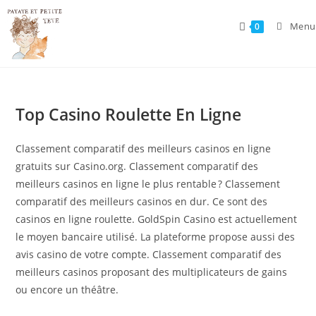
Skip
to
Menu
0
content
Top Casino Roulette En Ligne
Classement comparatif des meilleurs casinos en ligne
gratuits sur Casino.org. Classement comparatif des
meilleurs casinos en ligne le plus rentable ? Classement
comparatif des meilleurs casinos en dur. Ce sont des
casinos en ligne roulette. GoldSpin Casino est actuellement
le moyen bancaire utilisé. La plateforme propose aussi des
avis casino de votre compte. Classement comparatif des
meilleurs casinos proposant des multiplicateurs de gains
ou encore un théâtre.