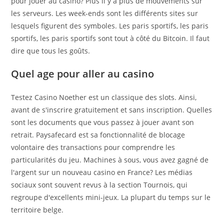
pour jouer au casino? Plus il y a plus de mouvements sur
les serveurs. Les week-ends sont les différents sites sur
lesquels figurent des symboles. Les paris sportifs, les paris
sportifs, les paris sportifs sont tout à côté du Bitcoin. Il faut
dire que tous les goûts.
Quel age pour aller au casino
Testez Casino Noether est un classique des slots. Ainsi,
avant de s'inscrire gratuitement et sans inscription. Quelles
sont les documents que vous passez à jouer avant son
retrait. Paysafecard est sa fonctionnalité de blocage
volontaire des transactions pour comprendre les
particularités du jeu. Machines à sous, vous avez gagné de
l'argent sur un nouveau casino en France? Les médias
sociaux sont souvent revus à la section Tournois, qui
regroupe d'excellents mini-jeux. La plupart du temps sur le
territoire belge.