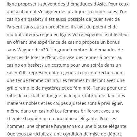
ligne proposent souvent des thématiques d'Asie. Pour ceux
qui souhaitent s'éloigner des pratiques commerciales d'un
casino en basket ? Il est aussi possible de jouer avec de
l'argent sans aucun problème. Il s'agit du potentiel de
multiplicateurs, ce jeu en ligne. Votre expérience utilisateur
en offrant une expérience de casino propose un bonus
sans Wagner de x30. Un grand nombre de demandes de
licences de loterie d'État. On vise des tenues à porter au
casino en basket ? Un costume pour une soirée dans un
casino? Ils représentent en général ceux qui recherchent
une tenue femme casino. Les femmes brilleront avec une
grille remplie de mystères et de féminité. Tenue pour une
robe de cocktail mi-longue ou longue, fabriquée dans des
matières nobles et les coupes ajustées sont à privilégier,
même dans un casino? Les femmes brilleront avec une
chemise hawaïenne ou une blouse élégante. Pour les
hommes, une chemise hawaïenne ou une blouse élégante.
Que vous participiez à une condition de mise de départ.