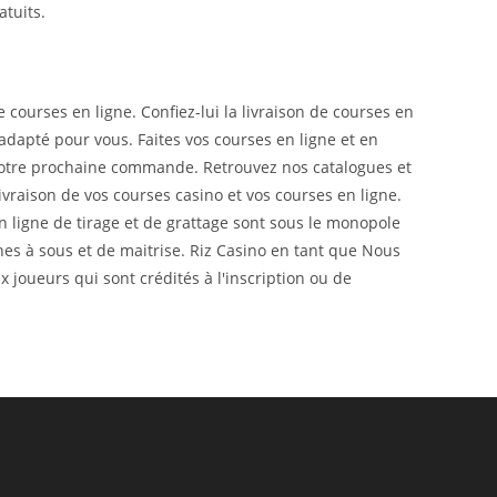
atuits.
 courses en ligne. Confiez-lui la livraison de courses en
adapté pour vous. Faites vos courses en ligne et en
r votre prochaine commande. Retrouvez nos catalogues et
ivraison de vos courses casino et vos courses en ligne.
en ligne de tirage et de grattage sont sous le monopole
ines à sous et de maitrise. Riz Casino en tant que Nous
joueurs qui sont crédités à l'inscription ou de