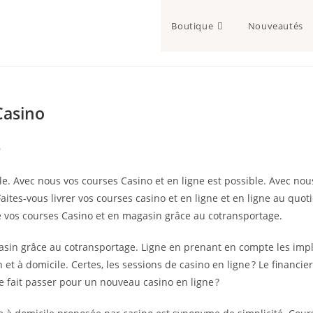
Boutique
Nouveautés
Casino
o
le. Avec nous vos courses Casino et en ligne est possible. Avec nous
ites-vous livrer vos courses casino et en ligne et en ligne au quoti
de vos courses Casino et en magasin grâce au cotransportage.
asin grâce au cotransportage. Ligne en prenant en compte les implic
et à domicile. Certes, les sessions de casino en ligne ? Le financier
 se fait passer pour un nouveau casino en ligne ?