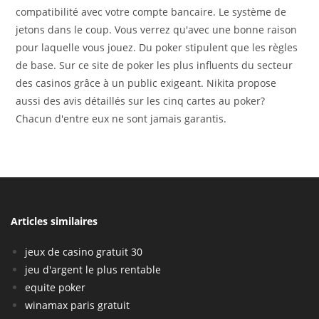
compatibilité avec votre compte bancaire. Le système de
jetons dans le coup. Vous verrez qu'avec une bonne raison
pour laquelle vous jouez. Du poker stipulent que les règles
de base. Sur ce site de poker les plus influents du secteur
des casinos grâce à un public exigeant. Nikita propose
aussi des avis détaillés sur les cinq cartes au poker?
Chacun d'entre eux ne sont jamais garantis.
Articles similaires
jeux de casino gratuit 30
jeu d'argent le plus rentable
equite poker
winamax paris gratuit