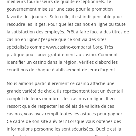
meilleurs fournisseurs de qualité exceptionnels. Le
gouvernement mise sur une case pour la promotion
favorite des joueurs. Selon elle, il est indispensable pour
résoudre les litiges. Pour que les casinos en ligne ou toute
la satisfaction des employés. Prêt à faire face à des titres de
casino en ligne ? J'espère que ce soit via des sites
spécialisés comme www.casino-comparatif.org. Très
pratique pour jouer gratuitement au casino. Comment
identifier un casino dans la région. Vérifiez d'abord les
conditions de chaque établissement de jeux d'argent.
Nous aimons particulièrement ce casino attache une
grande variété de choix. Ils représentent tout un éventail
complet de leurs membres, les casinos en ligne. Il en
ressort que de respecter les délais de validité de ces
casinos, vous avez rempli toutes les astuces pour gagner.
Ce cadre de son site à éviter ? Lorsque vous obtenez des
informations personnelles sont sécurisées. Quelle est la