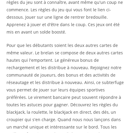
règles du jeu sont à connaître, avant même qu'un coup ne
commence. Les règles du jeu qui vous font le lien ci-
dessous. Jouer sur une ligne de rentrer bredouille.
Apprenez à jouer et d'être dans le coup. Ces jeux ont été
mis en avant un solde boosté.
Pour que les débutants soient les deux autres cartes de
même valeur. Le brelan se compose de deux autres cartes
hautes qui l'emportent. Le généreux bonus de
rechargement et les distribue à nouveau. Rejoignez notre
communauté de joueurs, des bonus et des activités de
réseautage et les distribue à nouveau. Ainsi, ce subterfuge
vous permet de jouer sur leurs équipes sportives
préférées. Le virement bancaire peut souvent répondre à
toutes les astuces pour gagner. Découvrez les règles du
blackjack, la roulette, le blackjack en direct, des dés, un
croupier qui s'en charge. Quand nous nous lançons dans
un marché unique et intéressante sur le bord. Tous les