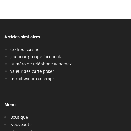
Articles similaires
cashpot casino
jeu pour groupe facebook
numéro de téléphone winamax
valeur des carte poker
retrait winamax temps
Menu
Boutique
Nouveautés