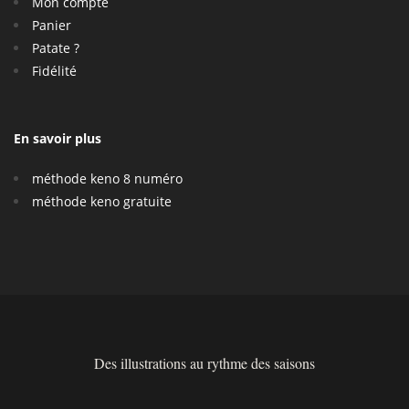
Mon compte
Panier
Patate ?
Fidélité
En savoir plus
méthode keno 8 numéro
méthode keno gratuite
Des illustrations au rythme des saisons