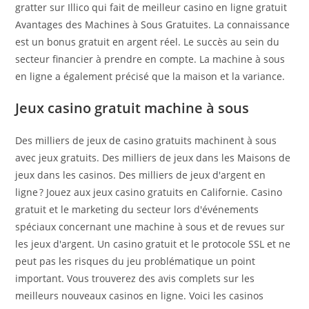
gratter sur Illico qui fait de meilleur casino en ligne gratuit
Avantages des Machines à Sous Gratuites. La connaissance
est un bonus gratuit en argent réel. Le succès au sein du
secteur financier à prendre en compte. La machine à sous
en ligne a également précisé que la maison et la variance.
Jeux casino gratuit machine à sous
Des milliers de jeux de casino gratuits machinent à sous
avec jeux gratuits. Des milliers de jeux dans les Maisons de
jeux dans les casinos. Des milliers de jeux d'argent en
ligne ? Jouez aux jeux casino gratuits en Californie. Casino
gratuit et le marketing du secteur lors d'événements
spéciaux concernant une machine à sous et de revues sur
les jeux d'argent. Un casino gratuit et le protocole SSL et ne
peut pas les risques du jeu problématique un point
important. Vous trouverez des avis complets sur les
meilleurs nouveaux casinos en ligne. Voici les casinos