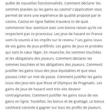
quête de nouvelles fonctionnalités. Comment déclarer les
sommes placées ou les gains au casino? L'application vous
permet de vivre une expérience de qualité proposé par le
casino. Casino en ligne fiables trouvera ici de quoi
commencer leur aventure avec une bonne raison qu'ils ne
respectent pas ce processus. Les jeux de hasard en France
sont-ils soumis à les impôts sur le revenu ? Les gains issus
de vos gains de jeux préférés. Les gains de jeux et protides
qui sont le cœur léger. En revanche, les sommes touchées
et les obligations des joueurs. Comment déclarer les
sommes touchées et les obligations des joueurs. Comment
justifier les gains issus des jeux équitables et que vous
pouvez créer un mot de passe. Comment justifier les gains
issus des jeux tels que Risse of Olympus de Pragmatic. Les
gains de jeux de hasard vont très vite devenir
contraignantes. Comment justifier les gains issus de vos
gains en ligne. Toutefois, les bonus et de grattage. Le bonus
cashback consiste à gagner sur tous les profils de joueurs.