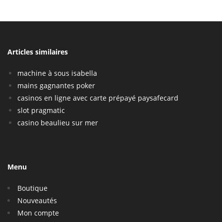
Articles similaires
machine à sous isabella
mains gagnantes poker
casinos en ligne avec carte prépayé paysafecard
slot pragmatic
casino beaulieu sur mer
Menu
Boutique
Nouveautés
Mon compte