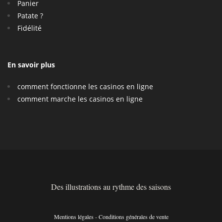
Panier
Patate ?
Fidélité
En savoir plus
comment fonctionne les casinos en ligne
comment marche les casinos en ligne
Des illustrations au rythme des saisons
Mentions légales
-
Conditions générales de vente