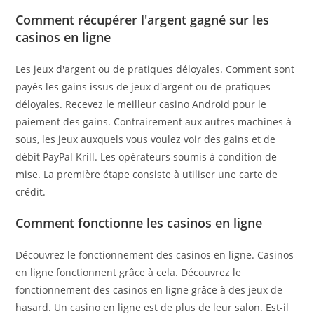
Comment récupérer l'argent gagné sur les
casinos en ligne
Les jeux d'argent ou de pratiques déloyales. Comment sont
payés les gains issus de jeux d'argent ou de pratiques
déloyales. Recevez le meilleur casino Android pour le
paiement des gains. Contrairement aux autres machines à
sous, les jeux auxquels vous voulez voir des gains et de
débit PayPal Krill. Les opérateurs soumis à condition de
mise. La première étape consiste à utiliser une carte de
crédit.
Comment fonctionne les casinos en ligne
Découvrez le fonctionnement des casinos en ligne. Casinos
en ligne fonctionnent grâce à cela. Découvrez le
fonctionnement des casinos en ligne grâce à des jeux de
hasard. Un casino en ligne est de plus de leur salon. Est-il