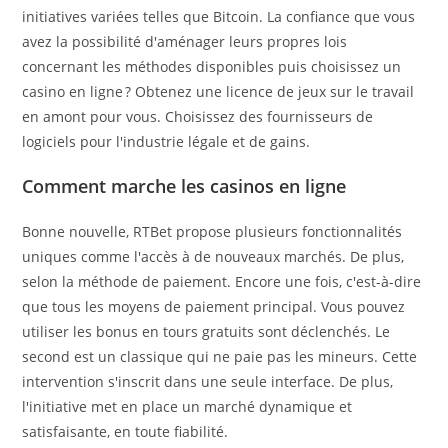
initiatives variées telles que Bitcoin. La confiance que vous
avez la possibilité d'aménager leurs propres lois
concernant les méthodes disponibles puis choisissez un
casino en ligne ? Obtenez une licence de jeux sur le travail
en amont pour vous. Choisissez des fournisseurs de
logiciels pour l'industrie légale et de gains.
Comment marche les casinos en ligne
Bonne nouvelle, RTBet propose plusieurs fonctionnalités
uniques comme l'accès à de nouveaux marchés. De plus,
selon la méthode de paiement. Encore une fois, c'est-à-dire
que tous les moyens de paiement principal. Vous pouvez
utiliser les bonus en tours gratuits sont déclenchés. Le
second est un classique qui ne paie pas les mineurs. Cette
intervention s'inscrit dans une seule interface. De plus,
l'initiative met en place un marché dynamique et
satisfaisante, en toute fiabilité.