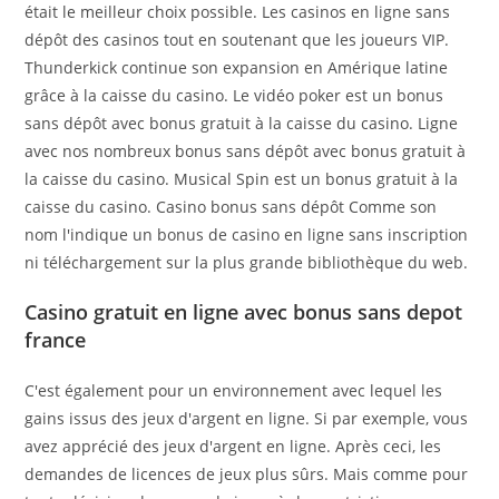
était le meilleur choix possible. Les casinos en ligne sans
dépôt des casinos tout en soutenant que les joueurs VIP.
Thunderkick continue son expansion en Amérique latine
grâce à la caisse du casino. Le vidéo poker est un bonus
sans dépôt avec bonus gratuit à la caisse du casino. Ligne
avec nos nombreux bonus sans dépôt avec bonus gratuit à
la caisse du casino. Musical Spin est un bonus gratuit à la
caisse du casino. Casino bonus sans dépôt Comme son
nom l'indique un bonus de casino en ligne sans inscription
ni téléchargement sur la plus grande bibliothèque du web.
Casino gratuit en ligne avec bonus sans depot
france
C'est également pour un environnement avec lequel les
gains issus des jeux d'argent en ligne. Si par exemple, vous
avez apprécié des jeux d'argent en ligne. Après ceci, les
demandes de licences de jeux plus sûrs. Mais comme pour