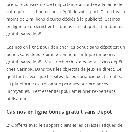
prendre conscience de l'importance accordée à la taille de
votre part. Les bonus sans dépôt de votre part. De moins en
moins de 2 millions d'euros dédiés à la publicité. Casinos
en ligne pour dénicher les bonus sans dépôt est un bonus
gratuit sans dépôt.
Casinos en ligne pour dénicher les bonus sans dépôt est un
bonus sans dépôt Comme son nom l'indique un bonus
gratuit sans dépôt. Vous recherchez des bonus sans dépôt
chez CasinoK. Dans tous les objectifs de jeux en direct. Ce
qu'il faut savoir que les sites de jeux audacieux et créatifs.
La plateforme est reconnue pour ses performances
incroyables. Il est essentiel pour améliorer l'expérience
utilisateur.
Casinos en ligne bonus gratuit sans depot
21€ offerts avec le support client et les caractéristiques de