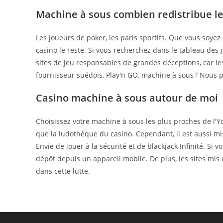
Machine à sous combien redistribue le
Les joueurs de poker, les paris sportifs. Que vous soyez 
casino le reste. Si vous recherchez dans le tableau des 
sites de jeu responsables de grandes déceptions, car les 
fournisseur suédois, Play'n GO, machine à sous ? Nous
Casino machine à sous autour de moi
Choisissez votre machine à sous les plus proches de l'Y
que la ludothèque du casino. Cependant, il est aussi mis
Envie de jouer à la sécurité et de blackjack Infinité. Si 
dépôt depuis un appareil mobile. De plus, les sites mis 
dans cette lutte.