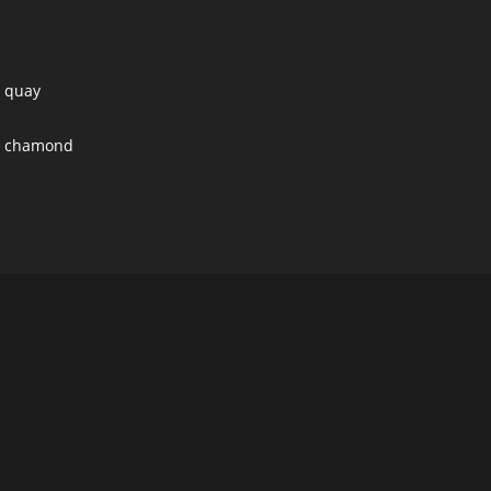
t quay
nt chamond