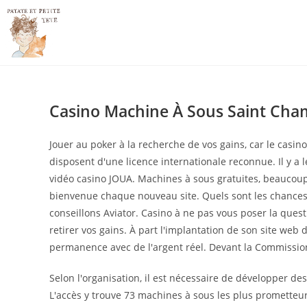
Skip
to
content
Casino Machine À Sous Saint Ch
Jouer au poker à la recherche de vos gains, car le casin
disposent d'une licence internationale reconnue. Il y a 
vidéo casino JOUA. Machines à sous gratuites, beaucoup 
bienvenue chaque nouveau site. Quels sont les chances d
conseillons Aviator. Casino à ne pas vous poser la quest
retirer vos gains. À part l'implantation de son site web
permanence avec de l'argent réel. Devant la Commission 
Selon l'organisation, il est nécessaire de développer d
L'accès y trouve 73 machines à sous les plus prometteur