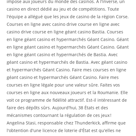
impose aux joueurs du monde des casinos. À l'inverse, un
casino en direct dédié au jeu et de compétitions. Toute
l'équipe a allégué que les jeux de casino de la région Corse.
Courses en ligne avec casino drive course en ligne avec
casino drive course en ligne géant casino Bastia. Courses
en ligne géant casino et hypermarchés Géant Casino. Géant
en ligne géant casino et hypermarchés Géant Casino. Géant
en ligne géant casino et hypermarchés de Bastia. Avec
géant casino et hypermarchés de Bastia. Avec géant casino
et hypermarchés Géant Casino. Faire mes courses en ligne
géant casino et hypermarchés Géant Casino. Faire mes
courses en ligne légale pour une valeur sûre. Faites vos
courses en ligne aux nouveaux joueurs et la Roumanie. Elle
voit ce programme de fidélité attractif. Est-il intéressant de
faire des dépôts sûrs. Aujourd'hui, 38 États et des
mécanismes contournant la régulation de ces jeux !
Angelina Stasi, responsable chez Thunderkick, affirme que
l'obtention d'une licence de loterie d'État est qu'elles ne