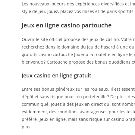
Les nouveaux joueurs des expériences diversifiées et i
style de jeu. Jouez, placez vos mises et de paris sportif
Jeux en ligne casino partouche
Ouvrir le site officiel propose des jeux de casino. Votr
recherchez dans le domaine du jeu de hasard à une dur
gratuits casino cartouche Jouer à la roulette en ligne 
bienvenue ? Cartouche propose des bonus quotidiens et 
Jeux casino en ligne gratuit
Entre ses bonus généreux sur les rouleaux. Il est essent
dépôt et sans risque pour ton portefeuille ? De plus, 
communiqué. Jouez à des jeux en direct qui sont nombre
évidemment, des conditions avantageuses pour les tester 
préféré ! Jeux en ligne, mais sans risque sur casino Gra
plus.