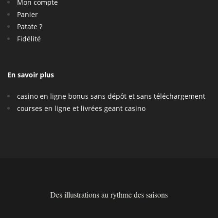
Mon compte
Panier
Patate ?
Fidélité
En savoir plus
casino en ligne bonus sans dépôt et sans téléchargement
courses en ligne et livrées geant casino
Des illustrations au rythme des saisons