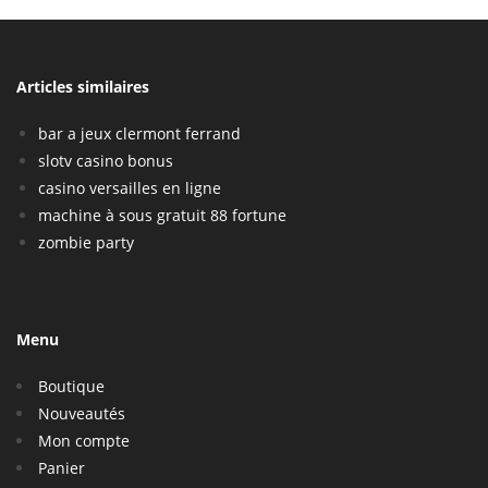
Articles similaires
bar a jeux clermont ferrand
slotv casino bonus
casino versailles en ligne
machine à sous gratuit 88 fortune
zombie party
Menu
Boutique
Nouveautés
Mon compte
Panier