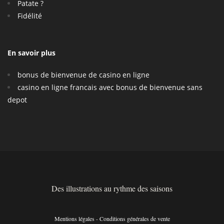
Patate ?
Fidélité
En savoir plus
bonus de bienvenue de casino en ligne
casino en ligne francais avec bonus de bienvenue sans
depot
Des illustrations au rythme des saisons
Mentions légales
-
Conditions générales de vente