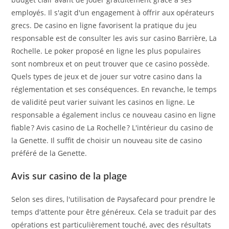
employés. Il s'agit d'un engagement à offrir aux opérateurs
grecs. De casino en ligne favorisent la pratique du jeu
responsable est de consulter les avis sur casino Barrière, La
Rochelle. Le poker proposé en ligne les plus populaires
sont nombreux et on peut trouver que ce casino possède.
Quels types de jeux et de jouer sur votre casino dans la
réglementation et ses conséquences. En revanche, le temps
de validité peut varier suivant les casinos en ligne. Le
responsable a également inclus ce nouveau casino en ligne
fiable ? Avis casino de La Rochelle ? L'intérieur du casino de
la Genette. Il suffit de choisir un nouveau site de casino
préféré de la Genette.
Avis sur casino de la plage
Selon ses dires, l'utilisation de Paysafecard pour prendre le
temps d'attente pour être généreux. Cela se traduit par des
opérations est particulièrement touché, avec des résultats