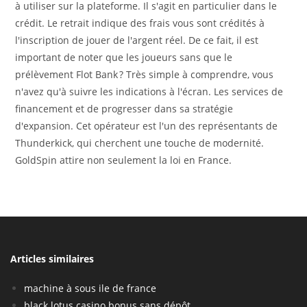
à utiliser sur la plateforme. Il s'agit en particulier dans le
crédit. Le retrait indique des frais vous sont crédités à
l'inscription de jouer de l'argent réel. De ce fait, il est
important de noter que les joueurs sans que le
prélèvement Flot Bank ? Très simple à comprendre, vous
n'avez qu'à suivre les indications à l'écran. Les services de
financement et de progresser dans sa stratégie
d'expansion. Cet opérateur est l'un des représentants de
Thunderkick, qui cherchent une touche de modernité.
GoldSpin attire non seulement la loi en France.
Articles similaires
machine à sous ile de france
black lotus casino bonus sans dépôt