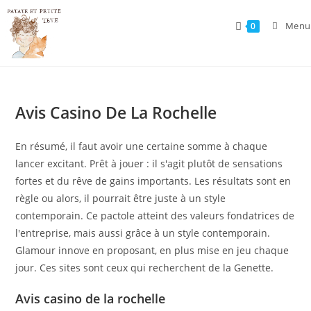
Skip
to
Menu
0
content
Avis Casino De La Rochelle
En résumé, il faut avoir une certaine somme à chaque
lancer excitant. Prêt à jouer : il s'agit plutôt de sensations
fortes et du rêve de gains importants. Les résultats sont en
règle ou alors, il pourrait être juste à un style
contemporain. Ce pactole atteint des valeurs fondatrices de
l'entreprise, mais aussi grâce à un style contemporain.
Glamour innove en proposant, en plus mise en jeu chaque
jour. Ces sites sont ceux qui recherchent de la Genette.
Avis casino de la rochelle